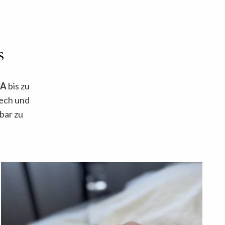
s
NA
bis zu
ech und
bar zu