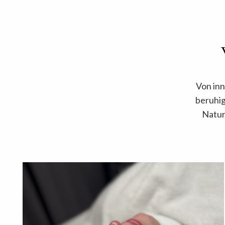
Von in
beruhi
Natur