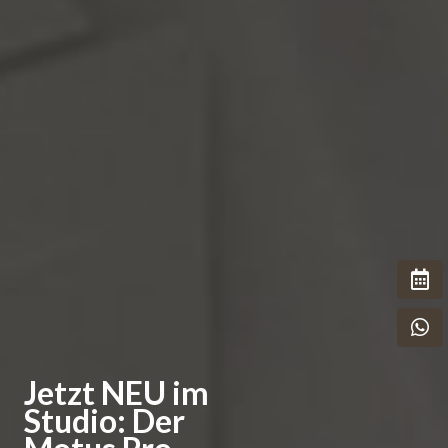
Termi
What
Home
Jetzt NEU im
Studio: Der
Über Uns