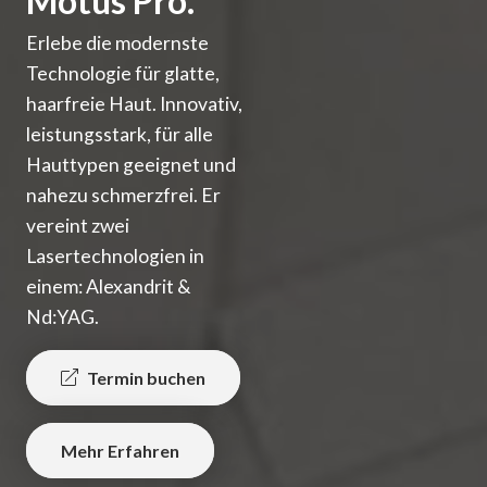
Motus Pro.
Erlebe die modernste
Duftkoffer
Technologie für glatte,
haarfreie Haut. Innovativ,
Wirkstoffe
leistungsstark, für alle
Hauttypen geeignet und
Behandlungen
nahezu schmerzfrei. Er
vereint zwei
Preisliste
Lasertechnologien in
einem: Alexandrit &
Academy
Nd:YAG.
Termin buchen
Termin buchen
Mehr Erfahren