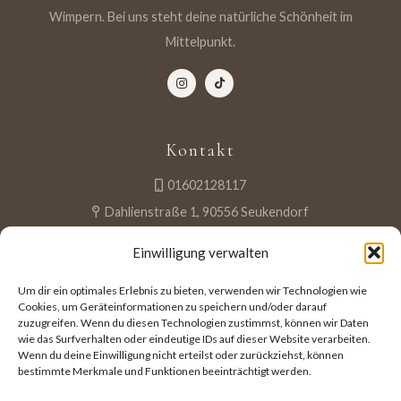
Wimpern. Bei uns steht deine natürliche Schönheit im
Mittelpunkt.
Kontakt
01602128117
Dahlienstraße 1, 90556 Seukendorf
Öffnungszeiten und Termine nur nach Vereinbarung.
Einwilligung verwalten
Um dir ein optimales Erlebnis zu bieten, verwenden wir Technologien wie
Termin buchen
Cookies, um Geräteinformationen zu speichern und/oder darauf
zuzugreifen. Wenn du diesen Technologien zustimmst, können wir Daten
wie das Surfverhalten oder eindeutige IDs auf dieser Website verarbeiten.
Wenn du deine Einwilligung nicht erteilst oder zurückziehst, können
Rechtliches
bestimmte Merkmale und Funktionen beeinträchtigt werden.
AGB