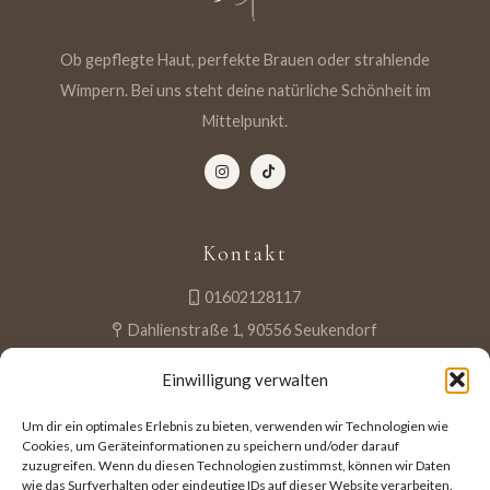
Ob gepflegte Haut, perfekte Brauen oder strahlende
Wimpern. Bei uns steht deine natürliche Schönheit im
Mittelpunkt.
Kontakt
01602128117
Dahlienstraße 1, 90556 Seukendorf
Öffnungszeiten und Termine nur nach Vereinbarung.
Einwilligung verwalten
Um dir ein optimales Erlebnis zu bieten, verwenden wir Technologien wie
Termin buchen
Cookies, um Geräteinformationen zu speichern und/oder darauf
zuzugreifen. Wenn du diesen Technologien zustimmst, können wir Daten
wie das Surfverhalten oder eindeutige IDs auf dieser Website verarbeiten.