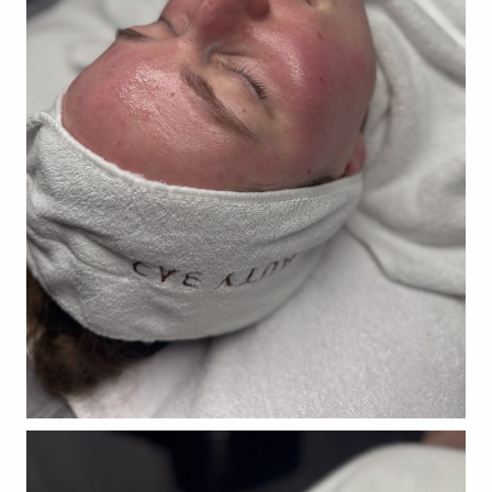
Duftkoffer
Wirkstoffe
Behandlungen
Preisliste
Academy
Termin buchen